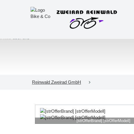
Reinwald Zweirad GmbH
[strOfferBrand] [strOfferModell]