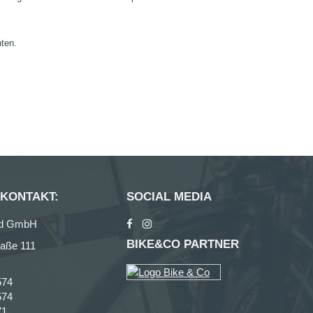
nten.
 KONTAKT:
SOCIAL MEDIA
ad GmbH
BIKE&CO PARTNER
raße 111
574
574
71