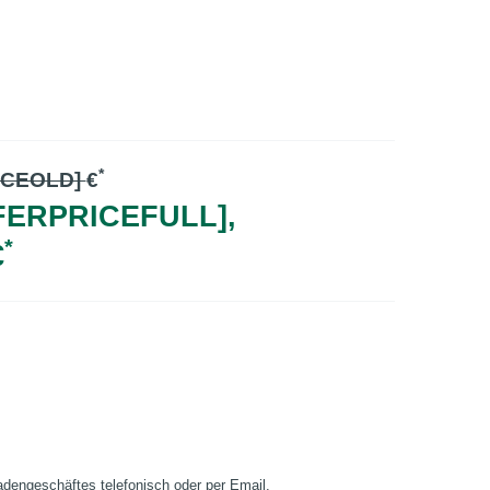
*
ICEOLD]
€
FERPRICEFULL],
*
€
Ladengeschäftes telefonisch oder per Email.