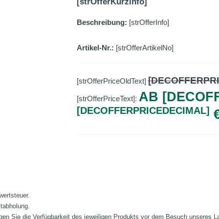
[strOfferKurzinfo]
Beschreibung:
[strOfferInfo]
Artikel-Nr.:
[strOfferArtikelNo]
[DECOFFERPR
[strOfferPriceOldText]
AB [DECOF
[strOfferPriceText]:
[DECOFFERPRICEDECIMAL]
wertsteuer.
stabholung.
fragen Sie die Verfügbarkeit des jeweiligen Produkts vor dem Besuch unseres 