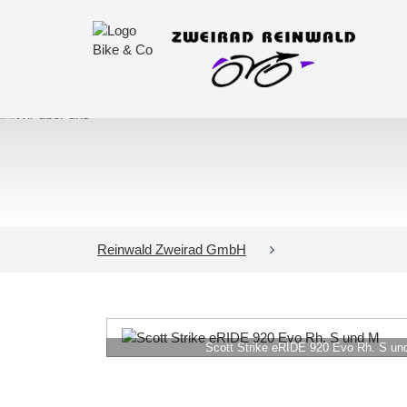
Reinwald Zweirad GmbH
Scott Strike eRIDE 920 Evo Rh. S un