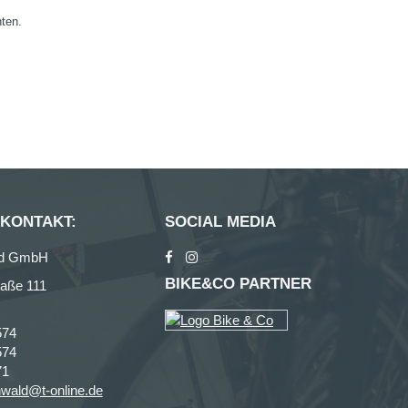
nten.
 KONTAKT:
SOCIAL MEDIA
ad GmbH
BIKE&CO PARTNER
raße 111
574
574
71
nwald@t-online.de