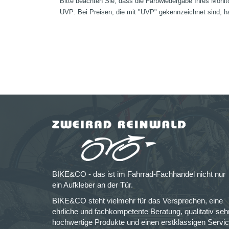
Bitte beachten Sie, dass die Farbwiedergabe Ihres Monit
UVP: Bei Preisen, die mit "UVP" gekennzeichnet sind, ha
BIKE&CO - das ist im Fahrrad-Fachhandel nicht nur
ein Aufkleber an der Tür.
BIKE&CO steht vielmehr für das Versprechen, eine
ehrliche und fachkompetente Beratung, qualitativ seh
hochwertige Produkte und einen erstklassigen Servi