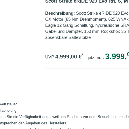
Scott Strike eRIDE 920 Evo Rh. S, M
Beschreibung:
Scott Strike eRIDE 920 Evo
CX Motor (85 Nm Drehmoment), 625 Wh Ak
Eagle 12 Gang Schaltung, hydraulische SRA
Gabel und Dämpfer, 150 mm Rockshox 35 
absenkbare Sattelstütze
3.999,
*
4.999,00
€
UVP
jetzt nur:
wertsteuer.
stabholung.
fragen Sie die Verfügbarkeit des jeweiligen Produkts vor dem Besuch unseres 
ntsprechen den Angaben des Herstellers.