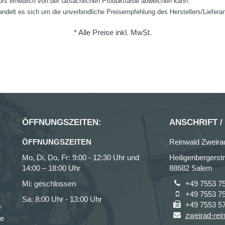
ors erheblich von der tatsächlichen Produktfarbe abweichen kann.
ndelt es sich um die unverbindliche Preisempfehlung des Herstellers/Liefera
* Alle Preise inkl. MwSt.
ÖFFNUNGSZEITEN:
ANSCHRIFT /
ÖFFNUNGSZEITEN
Reinwald Zweir
Mo, Di, Do, Fr: 9:00 - 12:30 Uhr und
Heiligenbergerst
14:00 – 18:00 Uhr
88682 Salem
Mi: geschlossen
+49 7553 7
+49 7553 7
Sa: 8:00 Uhr - 13:00 Uhr
+49 7553 5
r
zweirad-rei
ce