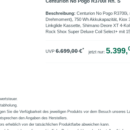
Centurion No Pogo R3700i Rh. S
Beschreibung:
Centurion No Pogo R3700i,
Drehmoment), 750 Wh Akkukapazität, Kiox 
Linkglide Kassette, Shimano Deore XT 4-K
Rock Shox Super Deluxe Coil Select+ mit 1
5.399,
*
6.699,00
€
UVP
jetzt nur:
wertsteuer.
stabholung.
fragen Sie die Verfügbarkeit des jeweiligen Produkts vor dem Besuch unseres 
ntsprechen den Angaben des Herstellers.
ors erheblich von der tatsächlichen Produktfarbe abweichen kann.