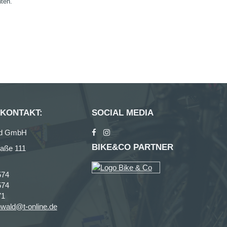
nten.
 KONTAKT:
SOCIAL MEDIA
ad GmbH
BIKE&CO PARTNER
raße 111
574
574
71
nwald@t-online.de