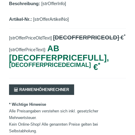
Beschreibung:
[strOfferInfo]
Artikel-Nr.:
[strOfferArtikelNo]
*
[DECOFFERPRICEOLD]
€
[strOfferPriceOldText]
AB
[strOfferPriceText]:
[DECOFFERPRICEFULL],
[DECOFFERPRICEDECIMAL]
*
€
RAHMENHÖHENRECHNER
* Wichtige Hinweise
Alle Preisangaben verstehen sich inkl. gesetzlicher
Mehrwertsteuer.
Kein Online-Shop! Alle genannten Preise gelten bei
Selbstabholung.