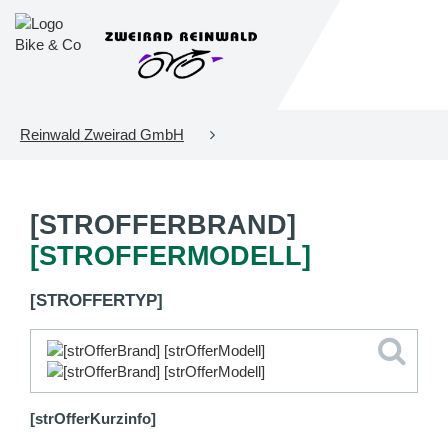
Reinwald Zweirad GmbH
[STROFFERBRAND]
[STROFFERMODELL]
[STROFFERTYP]
[strOfferKurzinfo]