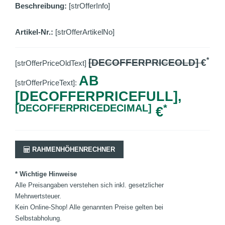
Beschreibung:
[strOfferInfo]
Artikel-Nr.:
[strOfferArtikelNo]
*
[DECOFFERPRICEOLD]
€
[strOfferPriceOldText]
AB
[strOfferPriceText]:
[DECOFFERPRICEFULL],
[DECOFFERPRICEDECIMAL]
*
€
RAHMENHÖHENRECHNER
* Wichtige Hinweise
Alle Preisangaben verstehen sich inkl. gesetzlicher
Mehrwertsteuer.
Kein Online-Shop! Alle genannten Preise gelten bei
Selbstabholung.