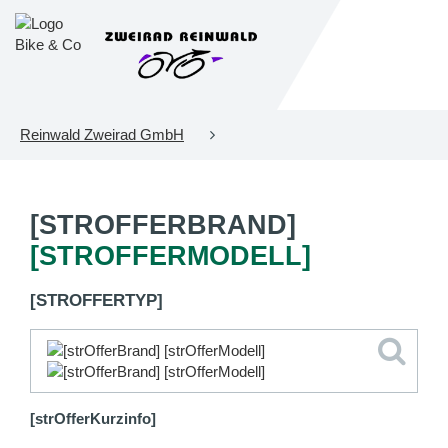
Reinwald Zweirad GmbH
[STROFFERBRAND]
[STROFFERMODELL]
[STROFFERTYP]
[strOfferKurzinfo]