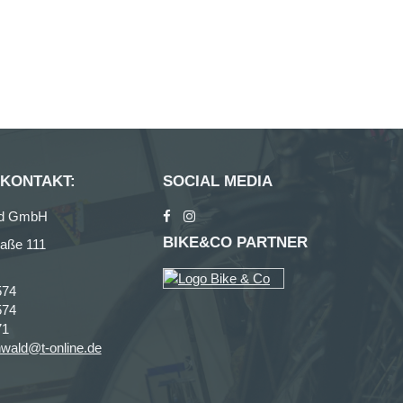
 KONTAKT:
SOCIAL MEDIA
ad GmbH
BIKE&CO PARTNER
raße 111
574
574
71
nwald@t-online.de