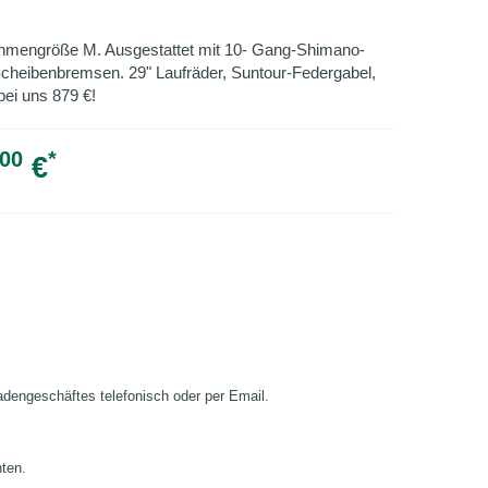
hmengröße M. Ausgestattet mit 10- Gang-Shimano-
cheibenbremsen. 29" Laufräder, Suntour-Federgabel,
 bei uns 879 €!
00
*
€
Ladengeschäftes telefonisch oder per Email.
nten.