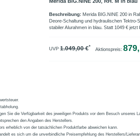
Merida BIG.NINE 200, RH. M in blau
Beschreibung:
Merida BIG.NINE 200 in Ra
Deore-Schaltung und hydraulischen Tektro-S
stabiler Alurahmen in blau. Statt 1049 € jetzt
879,
*
1.049,00
€
UVP
Aktionspreis:
wertsteuer.
stabholung.
fragen Sie die Verfügbarkeit des jeweiligen Produkts vor dem Besuch unseres 
ntsprechen den Angaben des Herstellers.
ors erheblich von der tatsächlichen Produktfarbe abweichen kann.
ndelt es sich um die unverbindliche Preisempfehlung des Herstellers/Liefera